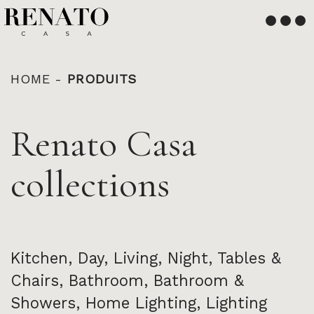
Français
English
HOME
-
PRODUITS
Renato Casa
collections
Kitchen
,
Day
,
Living
,
Night
,
Tables &
Chairs
,
Bathroom
,
Bathroom &
Showers
,
Home Lighting
,
Lighting