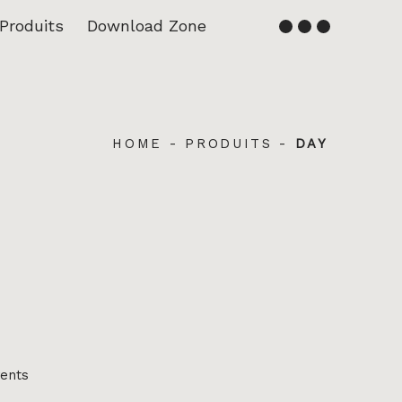
Produits
Download Zone
Français
English
HOME
-
PRODUITS
-
DAY
rents