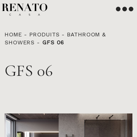
Français
English
HOME
-
PRODUITS
-
BATHROOM &
SHOWERS
-
GFS 06
GFS 06