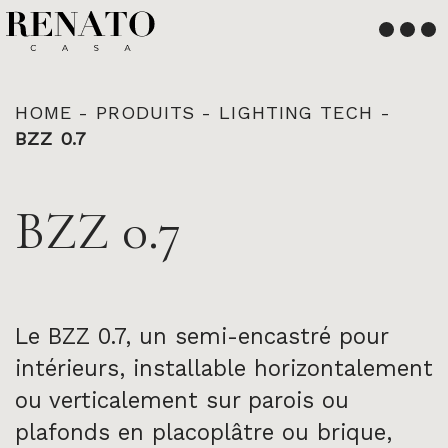
Français
English
HOME
-
PRODUITS
-
LIGHTING TECH
-
BZZ 0.7
BZZ 0.7
Le BZZ 0.7, un semi-encastré pour
intérieurs, installable horizontalement
ou verticalement sur parois ou
plafonds en placoplâtre ou brique,